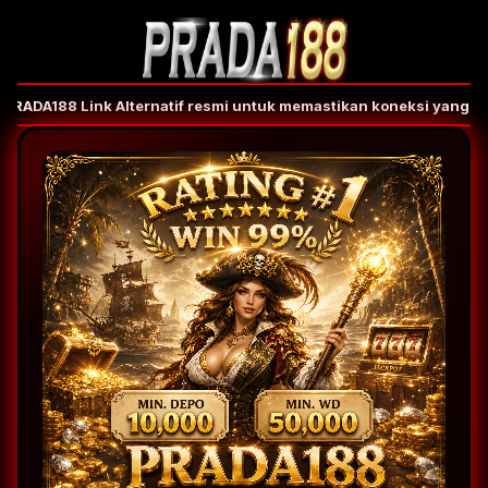
A188 Link Alternatif resmi untuk memastikan koneksi yang stabil d